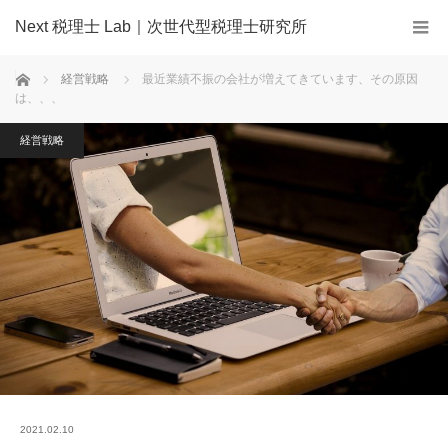
Next 税理士 Lab｜次世代型税理士研究所
ホーム
経営戦略
最近業績不振の会社が増えてきています、その原因
は、、、
経営戦略
2021.02.10