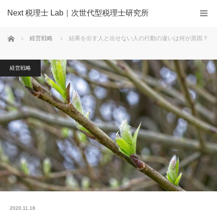
Next 税理士 Lab｜次世代型税理士研究所
ホーム
経営戦略
結果を出す人と出せない人の行動の違いは何が原因？
経営戦略
2020.11.18