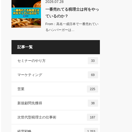
2026.07.28
一番売れてる税理士は何をやっ
ているのか？
From：高名一成日本で一番売れてい
るハンバーガーは…
記事一覧
セミナーのやり方
33
マーケティング
69
営業
225
新規顧問先獲得
38
次世代型税理士の仕事術
187
経営戦略
1,253