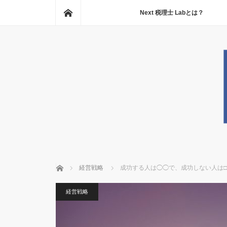
ホーム
Next 税理士 Labとは？
ホーム
経営戦略
成功する人は◯◯で、成功しない人は□
経営戦略