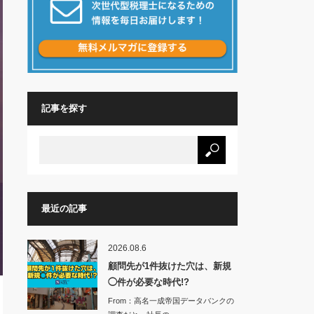
記事を探す
最近の記事
2026.08.6
顧問先が1件抜けた穴は、新規
◯件が必要な時代!?
From：高名一成帝国データバンクの