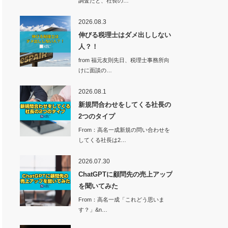
調査だと、社長の…
2026.08.3
伸びる税理士はダメ出ししない
人？！
from 福元友則先日、税理士事務所向
けに面談の…
2026.08.1
新規問合わせをしてくる社長の
2つのタイプ
From：高名一成新規の問い合わせを
してくる社長は2…
2026.07.30
ChatGPTに顧問先の売上アップ
を聞いてみた
From：高名一成「これどう思いま
す？」&n…