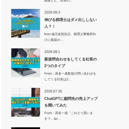
調査だと、社長の…
2026.08.3
伸びる税理士はダメ出ししない
人？！
from 福元友則先日、税理士事務所向
けに面談の…
2026.08.1
新規問合わせをしてくる社長の
2つのタイプ
From：高名一成新規の問い合わせを
してくる社長は2…
2026.07.30
ChatGPTに顧問先の売上アップ
を聞いてみた
From：高名一成「これどう思いま
す？」&n…