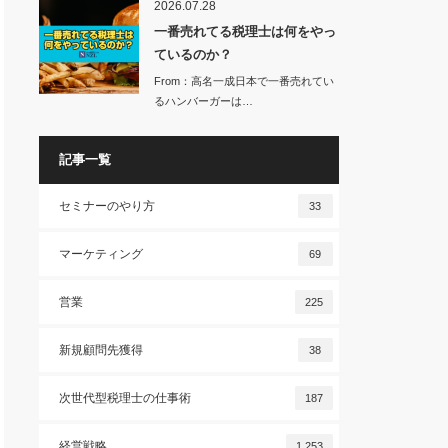
2026.07.28
一番売れてる税理士は何をやっ
ているのか？
From：高名一成日本で一番売れてい
るハンバーガーは…
記事一覧
セミナーのやり方
33
マーケティング
69
営業
225
新規顧問先獲得
38
次世代型税理士の仕事術
187
経営戦略
1,253