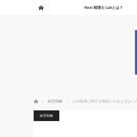
ホーム
Next 税理士 Labとは？
ホーム
経営戦略
人の処遇に関する相談にのるときはこ
経営戦略