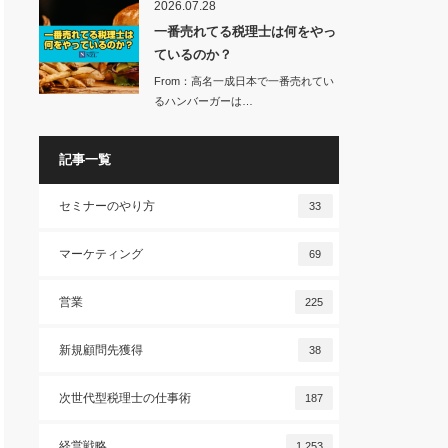
2026.07.28
一番売れてる税理士は何をやっ
ているのか？
From：高名一成日本で一番売れてい
るハンバーガーは…
記事一覧
セミナーのやり方
33
マーケティング
69
営業
225
新規顧問先獲得
38
次世代型税理士の仕事術
187
経営戦略
1,253