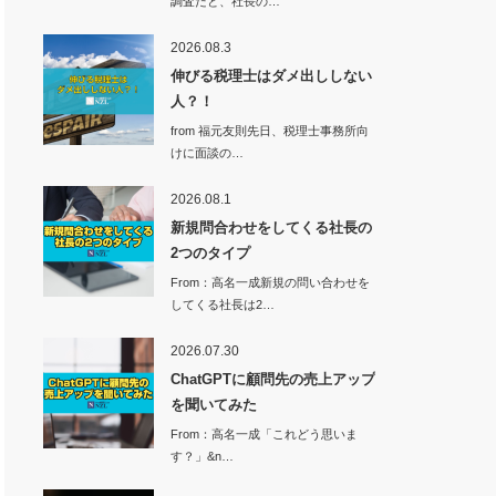
調査だと、社長の…
2026.08.3
伸びる税理士はダメ出ししない
人？！
from 福元友則先日、税理士事務所向
けに面談の…
2026.08.1
新規問合わせをしてくる社長の
2つのタイプ
From：高名一成新規の問い合わせを
してくる社長は2…
2026.07.30
ChatGPTに顧問先の売上アップ
を聞いてみた
From：高名一成「これどう思いま
す？」&n…