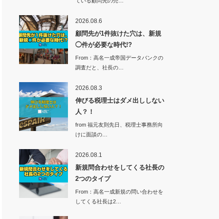
ている顧問先の売…
2026.08.6
顧問先が1件抜けた穴は、新規
◯件が必要な時代!?
From：高名一成帝国データバンクの
調査だと、社長の…
2026.08.3
伸びる税理士はダメ出ししない
人？！
from 福元友則先日、税理士事務所向
けに面談の…
2026.08.1
新規問合わせをしてくる社長の
2つのタイプ
From：高名一成新規の問い合わせを
してくる社長は2…