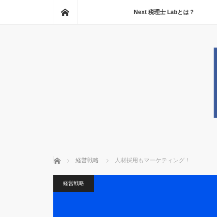
ホーム
Next 税理士 Labとは？
ホーム
経営戦略
人材採用もマーケティング！
経営戦略