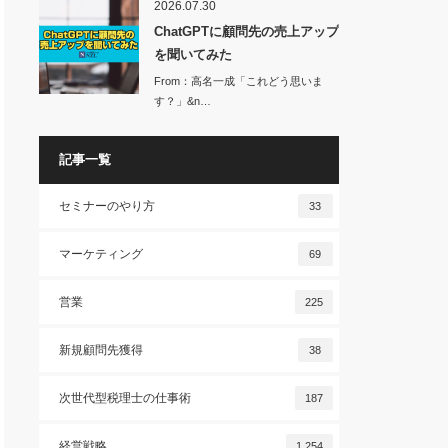
2026.07.30
ChatGPTに顧問先の売上アップ
を聞いてみた
From：高名一成「これどう思いま
す？」&n…
記事一覧
セミナーのやり方
33
マーケティング
69
営業
225
新規顧問先獲得
38
次世代型税理士の仕事術
187
経営戦略
1,254