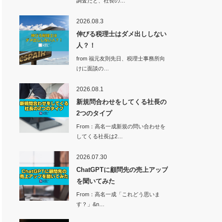
調査だと、社長の…
2026.08.3
伸びる税理士はダメ出ししない
人？！
from 福元友則先日、税理士事務所向
けに面談の…
2026.08.1
新規問合わせをしてくる社長の
2つのタイプ
From：高名一成新規の問い合わせを
してくる社長は2…
2026.07.30
ChatGPTに顧問先の売上アップ
を聞いてみた
From：高名一成「これどう思いま
す？」&n…