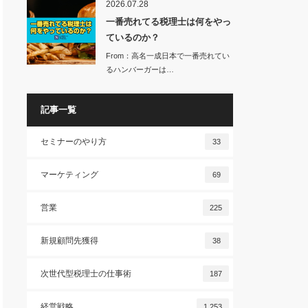
2026.07.28
一番売れてる税理士は何をやっ
ているのか？
From：高名一成日本で一番売れてい
るハンバーガーは…
記事一覧
セミナーのやり方
33
マーケティング
69
営業
225
新規顧問先獲得
38
次世代型税理士の仕事術
187
経営戦略
1,253