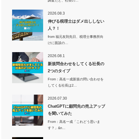
調査だと、社長の…
2026.08.3
伸びる税理士はダメ出ししない
人？！
from 福元友則先日、税理士事務所向
けに面談の…
2026.08.1
新規問合わせをしてくる社長の
2つのタイプ
From：高名一成新規の問い合わせを
してくる社長は2…
2026.07.30
ChatGPTに顧問先の売上アップ
を聞いてみた
From：高名一成「これどう思いま
す？」&n…