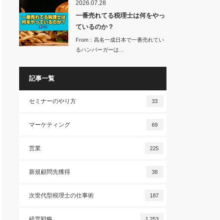
2026.07.28
一番売れてる税理士は何をやっ
ているのか？
From：高名一成日本で一番売れてい
るハンバーガーは…
記事一覧
セミナーのやり方
33
マーケティング
69
営業
225
新規顧問先獲得
38
次世代型税理士の仕事術
187
経営戦略
1,253