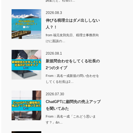
調査だと、社長の…
2026.08.3
伸びる税理士はダメ出ししない
人？！
from 福元友則先日、税理士事務所向
けに面談の…
2026.08.1
新規問合わせをしてくる社長の
2つのタイプ
From：高名一成新規の問い合わせを
してくる社長は2…
2026.07.30
ChatGPTに顧問先の売上アップ
を聞いてみた
From：高名一成「これどう思いま
す？」&n…