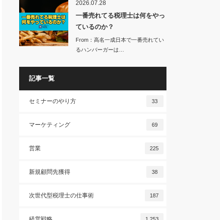
2026.07.28
一番売れてる税理士は何をやっ
ているのか？
From：高名一成日本で一番売れてい
るハンバーガーは…
記事一覧
セミナーのやり方
33
マーケティング
69
営業
225
新規顧問先獲得
38
次世代型税理士の仕事術
187
経営戦略
1,253