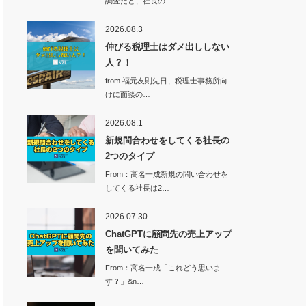
調査だと、社長の…
2026.08.3
伸びる税理士はダメ出ししない
人？！
from 福元友則先日、税理士事務所向
けに面談の…
2026.08.1
新規問合わせをしてくる社長の
2つのタイプ
From：高名一成新規の問い合わせを
してくる社長は2…
2026.07.30
ChatGPTに顧問先の売上アップ
を聞いてみた
From：高名一成「これどう思いま
す？」&n…