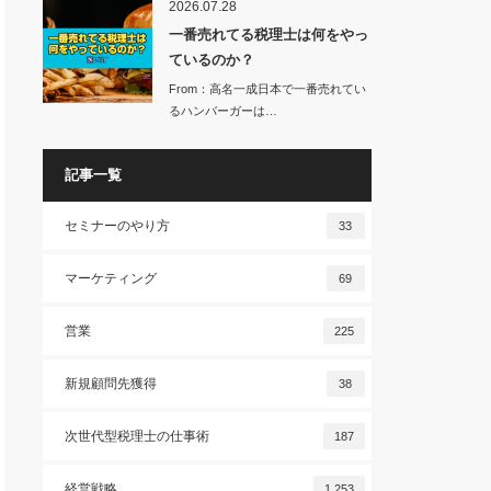
2026.07.28
一番売れてる税理士は何をやっ
ているのか？
From：高名一成日本で一番売れてい
るハンバーガーは…
記事一覧
セミナーのやり方
33
マーケティング
69
営業
225
新規顧問先獲得
38
次世代型税理士の仕事術
187
経営戦略
1,253