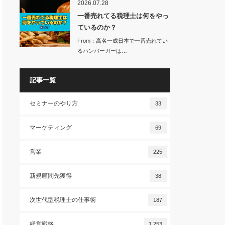
2026.07.28
一番売れてる税理士は何をやっ
ているのか？
From：高名一成日本で一番売れてい
るハンバーガーは…
記事一覧
セミナーのやり方
33
マーケティング
69
営業
225
新規顧問先獲得
38
次世代型税理士の仕事術
187
経営戦略
1,253