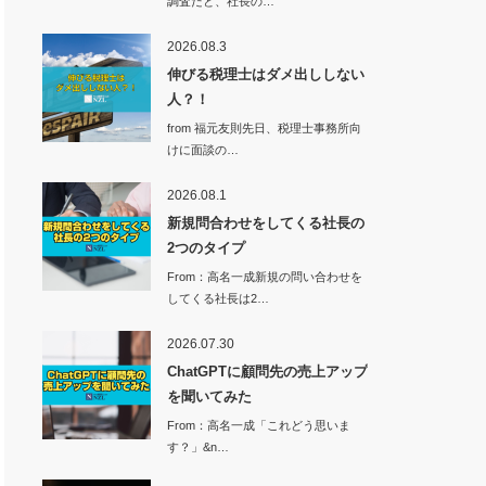
調査だと、社長の…
2026.08.3
伸びる税理士はダメ出ししない
人？！
from 福元友則先日、税理士事務所向
けに面談の…
2026.08.1
新規問合わせをしてくる社長の
2つのタイプ
From：高名一成新規の問い合わせを
してくる社長は2…
2026.07.30
ChatGPTに顧問先の売上アップ
を聞いてみた
From：高名一成「これどう思いま
す？」&n…