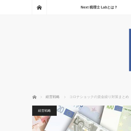
ホーム
Next 税理士 Labとは？
ホーム
経営戦略
コロナショックの資金繰り対策まとめ（3
経営戦略