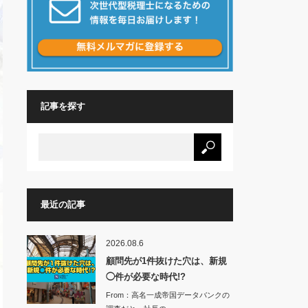
記事を探す
最近の記事
2026.08.6
顧問先が1件抜けた穴は、新規
◯件が必要な時代!?
From：高名一成帝国データバンクの