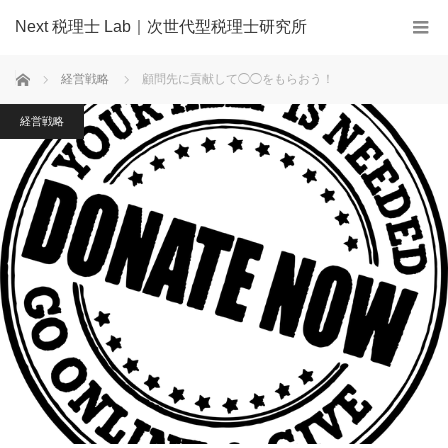
Next 税理士 Lab｜次世代型税理士研究所
ホーム
経営戦略
顧問先に貢献して◯◯をもらおう！
経営戦略