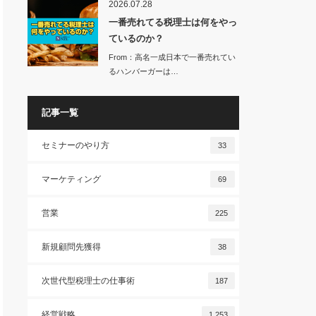
2026.07.28
一番売れてる税理士は何をやっ
ているのか？
From：高名一成日本で一番売れてい
るハンバーガーは…
記事一覧
セミナーのやり方
33
マーケティング
69
営業
225
新規顧問先獲得
38
次世代型税理士の仕事術
187
経営戦略
1,253