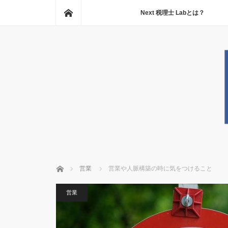
ホーム
Next 税理士 Labとは？
ホーム
営業
営業や人脈構築の時に気をつけること
営業