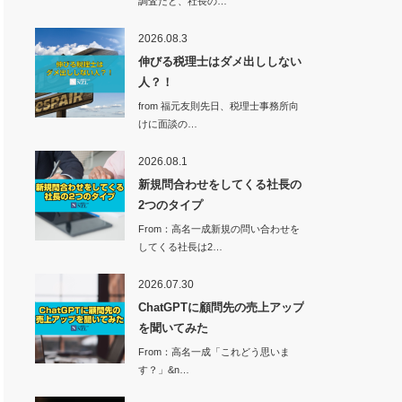
調査だと、社長の…
2026.08.3
伸びる税理士はダメ出ししない
人？！
from 福元友則先日、税理士事務所向
けに面談の…
2026.08.1
新規問合わせをしてくる社長の
2つのタイプ
From：高名一成新規の問い合わせを
してくる社長は2…
2026.07.30
ChatGPTに顧問先の売上アップ
を聞いてみた
From：高名一成「これどう思いま
す？」&n…