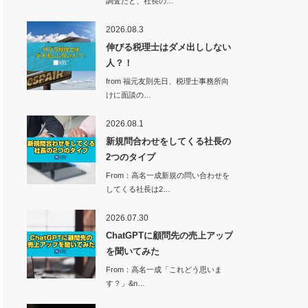
調査だと、社長の…
2026.08.3
伸びる税理士はダメ出ししない
人？！
from 福元友則先日、税理士事務所向
けに面談の…
2026.08.1
新規問合わせをしてくる社長の
2つのタイプ
From：高名一成新規の問い合わせを
してくる社長は2…
2026.07.30
ChatGPTに顧問先の売上アップ
を聞いてみた
From：高名一成「これどう思いま
す？」&n…