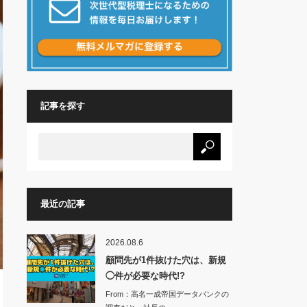
記事を探す
最近の記事
2026.08.6
顧問先が1件抜けた穴は、新規
◯件が必要な時代!?
From：高名一成帝国データバンクの