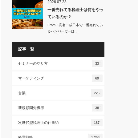
2026.07.28
一番売れてる税理士は何をやっ
ているのか？
From：高名一成日本で一番売れてい
るハンバーガーは…
記事一覧
セミナーのやり方
33
マーケティング
69
営業
225
新規顧問先獲得
38
次世代型税理士の仕事術
187
経営戦略
1,253