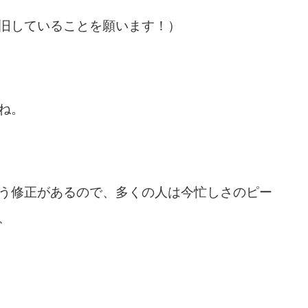
旧していることを願います！）
ね。
う修正があるので、多くの人は今忙しさのピー
、