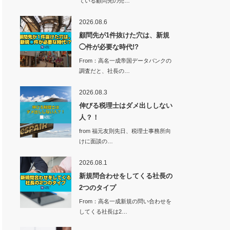
ている顧問先の売…
2026.08.6
顧問先が1件抜けた穴は、新規
◯件が必要な時代!?
From：高名一成帝国データバンクの
調査だと、社長の…
2026.08.3
伸びる税理士はダメ出ししない
人？！
from 福元友則先日、税理士事務所向
けに面談の…
2026.08.1
新規問合わせをしてくる社長の
2つのタイプ
From：高名一成新規の問い合わせを
してくる社長は2…