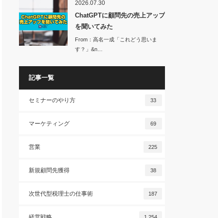
2026.07.30
ChatGPTに顧問先の売上アップ
を聞いてみた
From：高名一成「これどう思いま
す？」&n…
記事一覧
セミナーのやり方
33
マーケティング
69
営業
225
新規顧問先獲得
38
次世代型税理士の仕事術
187
経営戦略
1,254