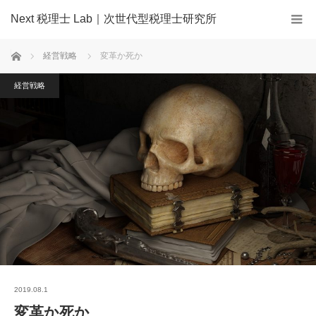
Next 税理士 Lab｜次世代型税理士研究所
ホーム
経営戦略
変革か死か
経営戦略
2019.08.1
変革か死か