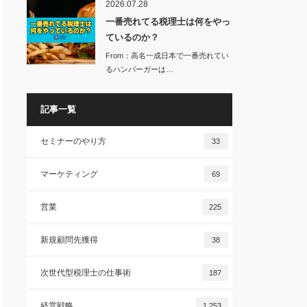
2026.07.28
一番売れてる税理士は何をやっ
ているのか？
From：高名一成日本で一番売れてい
るハンバーガーは…
記事一覧
セミナーのやり方
33
マーケティング
69
営業
225
新規顧問先獲得
38
次世代型税理士の仕事術
187
経営戦略
1,253