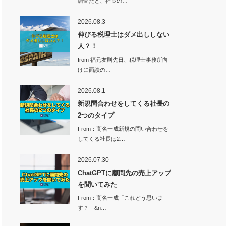
調査だと、社長の…
2026.08.3
伸びる税理士はダメ出ししない
人？！
from 福元友則先日、税理士事務所向
けに面談の…
2026.08.1
新規問合わせをしてくる社長の
2つのタイプ
From：高名一成新規の問い合わせを
してくる社長は2…
2026.07.30
ChatGPTに顧問先の売上アップ
を聞いてみた
From：高名一成「これどう思いま
す？」&n…