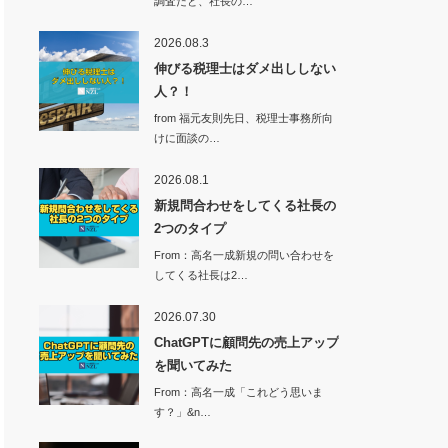
調査だと、社長の…
2026.08.3
伸びる税理士はダメ出ししない
人？！
from 福元友則先日、税理士事務所向
けに面談の…
2026.08.1
新規問合わせをしてくる社長の
2つのタイプ
From：高名一成新規の問い合わせを
してくる社長は2…
2026.07.30
ChatGPTに顧問先の売上アップ
を聞いてみた
From：高名一成「これどう思いま
す？」&n…