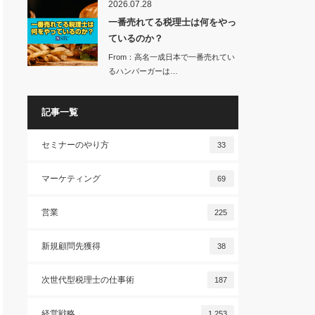
2026.07.28
一番売れてる税理士は何をやっ
ているのか？
From：高名一成日本で一番売れてい
るハンバーガーは…
記事一覧
セミナーのやり方
33
マーケティング
69
営業
225
新規顧問先獲得
38
次世代型税理士の仕事術
187
経営戦略
1,253