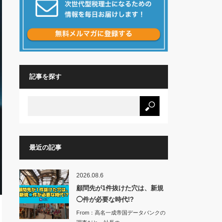
記事を探す
最近の記事
2026.08.6
顧問先が1件抜けた穴は、新規
◯件が必要な時代!?
From：高名一成帝国データバンクの