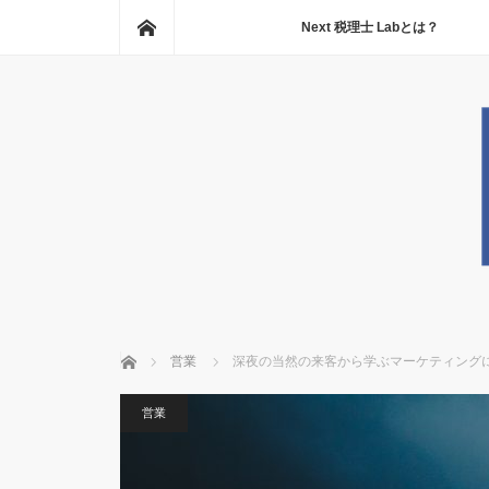
ホーム
Next 税理士 Labとは？
ホーム
営業
深夜の当然の来客から学ぶマーケティング
営業