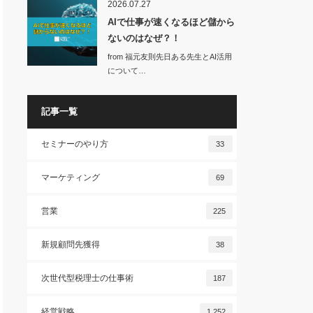
2026.07.27
AIで仕事が速くなるほど儲から
ないのはなぜ？！
from 福元友則先日ある先生とAI活用
について…
記事一覧
セミナーのやり方
33
マーケティング
69
営業
225
新規顧問先獲得
38
次世代型税理士の仕事術
187
経営戦略
1,252