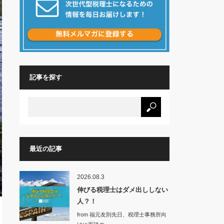
記事を探す
最近の記事
2026.08.3
伸びる税理士はダメ出ししない
人？！
from 福元友則先日、税理士事務所向