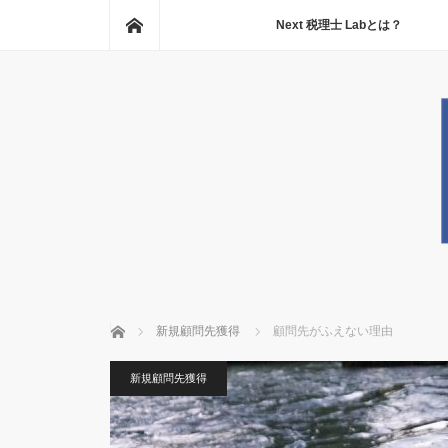
ホーム
Next 税理士 Labとは？
ホーム
新規顧問先獲得
顧問先がふえない理由
新規顧問先獲得